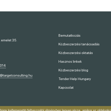
Bemutatkozás
. emelet 35.
Közbeszerzési tanácsadás
Közbeszerzési oktatás
Hasznos linkek
-014
Közbeszerzési blog
t@targetconsulting.hu
Tender Help Hungary
Kapcsolat
 Target Consulting Kft.
Adatvédelem
-
Jogi nyilatkozat
-
Oldalinformációk
, hogy kellemesebb felhasználói élményben legyen része, amikor az oldalunk