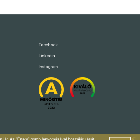
Facebook
Linkedin
Instagram
on jár. Az “Értem” gomb lenyomásával hozzájárulását