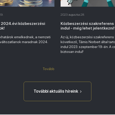
29.
2023. augusztus 28.
a 2024.évi közbeszerzési
Közbeszerzési szakreferens
ok!
indul - még lehet jelentkezni!
ékhatárok emelkednek, a nemzeti
Az új, közbeszerzési szakreferens
 változatlanok maradnak 2024.
következő, Támis Norbert által tart
indul 2023. szeptember 19-én. A c
biztosan indul!
Tovább
További aktuális híreink