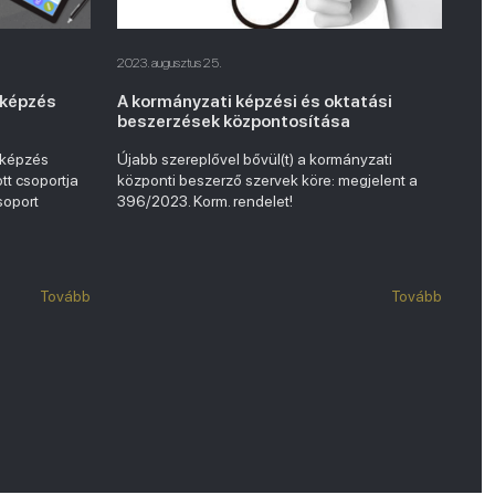
2023. augusztus 25.
 képzés
A kormányzati képzési és oktatási
beszerzések központosítása
 képzés
Újabb szereplővel bővül(t) a kormányzati
ott csoportja
központi beszerző szervek köre: megjelent a
soport
396/2023. Korm. rendelet!
Tovább
Tovább