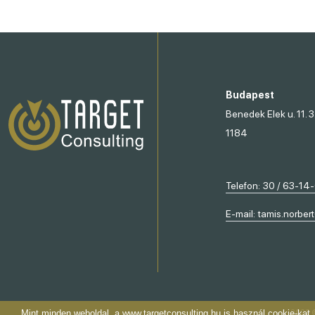
Budapest
Benedek Elek u. 11. 3
1184
Telefon:
30 / 63-14
E-mail:
tamis.norber
2022 ©
Mint minden weboldal, a www.targetconsulting.hu is használ cookie-kat