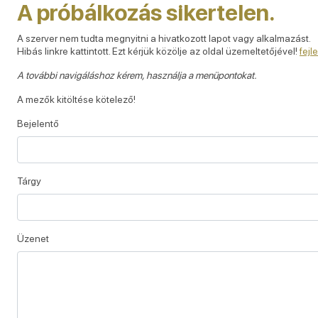
A próbálkozás sikertelen.
A szerver nem tudta megnyitni a hivatkozott lapot vagy alkalmazást.
Hibás linkre kattintott. Ezt kérjük közölje az oldal üzemeltetőjével!
fej
A további navigáláshoz kérem, használja a menüpontokat.
A mezők kitöltése kötelező!
Bejelentő
Tárgy
Üzenet