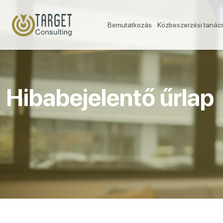
Bemutatkozás
Közbeszerzési tanác
Hibabejelentő űrlap