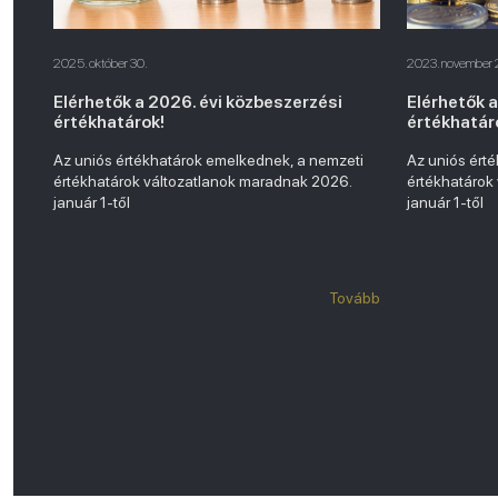
2025. október 30.
2023. november 
Elérhetők a 2026. évi közbeszerzési
Elérhetők 
értékhatárok!
értékhatár
Az uniós értékhatárok emelkednek, a nemzeti
Az uniós ért
értékhatárok változatlanok maradnak 2026.
értékhatárok
január 1-től
január 1-től
Tovább