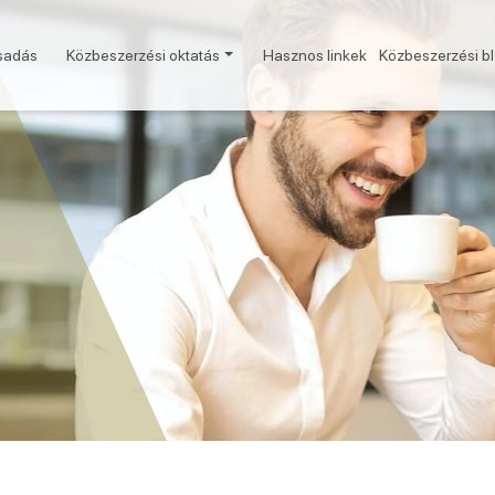
sadás
Közbeszerzési oktatás
Hasznos linkek
Közbeszerzési b