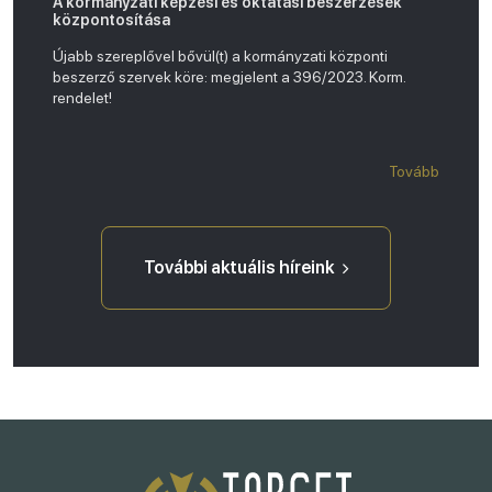
A kormányzati képzési és oktatási beszerzések
központosítása
Újabb szereplővel bővül(t) a kormányzati központi
beszerző szervek köre: megjelent a 396/2023. Korm.
rendelet!
Tovább
További aktuális híreink