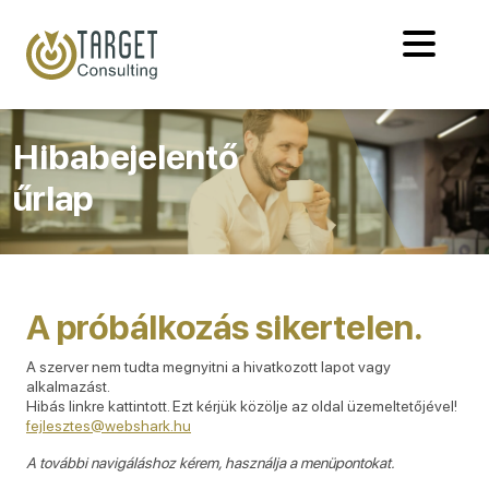
Hibabejelentő
űrlap
A próbálkozás sikertelen.
A szerver nem tudta megnyitni a hivatkozott lapot vagy
alkalmazást.
Hibás linkre kattintott. Ezt kérjük közölje az oldal üzemeltetőjével!
fejlesztes@webshark.hu
A további navigáláshoz kérem, használja a menüpontokat.