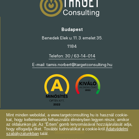
Budapest
Benedek Elek u. 11. 3. emelet 35.
1184
Telefon:
30 / 63-14-014
E-mail:
tamis.norbert@targetconsulting.hu
Mint minden weboldal, a www.targetconsulting.hu is használ cookie-
kat, hogy kellemesebb felhasználói élményben legyen része, amikor
az oldalunkon jár. Az “Értem” gomb lenyomásával hozzájárulását adja,
2022 © Target Consulting Kft.
Adatvédelem
-
Jogi nyilatkozat
-
hogy elfogadja őket. További tudnivalókat a cookie-król
Adatvédelmi
Oldalinformációk
szabályzatunkban
talál.