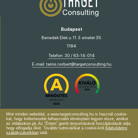
Budapest
Benedek Elek u. 11. 3. emelet 35.
1184
Telefon:
30 / 63-14-014
E-mail:
tamis.norbert@targetconsulting.hu
Mint minden weboldal, a www.targetconsulting.hu is használ cookie-
kat, hogy kellemesebb felhasználói élményben legyen része, amikor
az oldalunkon jár. Az “Értem” gomb lenyomásával hozzájárulását adja,
2022 © Target Consulting Kft.
Adatvédelem
-
Jogi nyilatkozat
-
hogy elfogadja őket. További tudnivalókat a cookie-król
Adatvédelmi
Oldalinformációk
szabályzatunkban
talál.