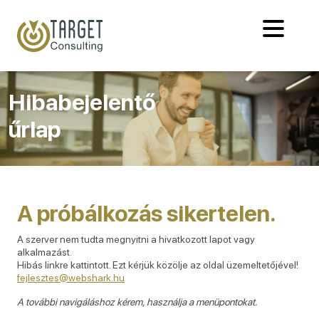
Hibabejelentő
űrlap
A próbálkozás sikertelen.
A szerver nem tudta megnyitni a hivatkozott lapot vagy
alkalmazást.
Hibás linkre kattintott. Ezt kérjük közölje az oldal üzemeltetőjével!
fejlesztes@webshark.hu
A további navigáláshoz kérem, használja a menüpontokat.