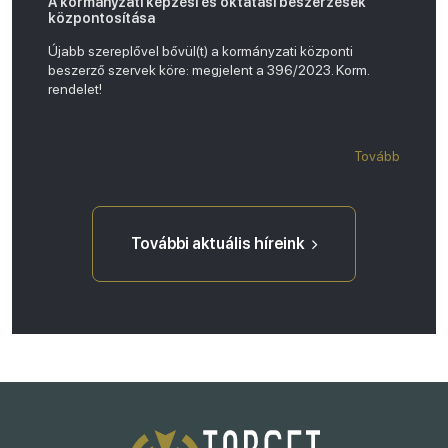
A kormányzati képzési és oktatási beszerzések
központosítása
Újabb szereplővel bővül(t) a kormányzati központi
beszerző szervek köre: megjelent a 396/2023. Korm.
rendelet!
Tovább
További aktuális híreink