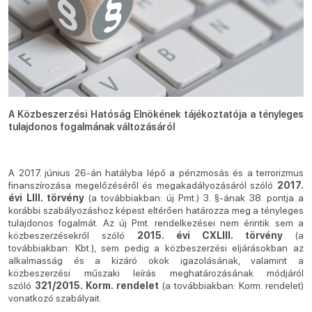
A Közbeszerzési Hatóság Elnökének tájékoztatója a tényleges
tulajdonos fogalmának változásáról
A 2017. június 26-án hatályba lépő a pénzmosás és a terrorizmus
finanszírozása megelőzéséről és megakadályozásáról szóló
2017.
évi LIII. törvény
(a továbbiakban: új Pmt.) 3. §-ának 38. pontja a
korábbi szabályozáshoz képest eltérően határozza meg a tényleges
tulajdonos fogalmát. Az új Pmt. rendelkezései nem érintik sem a
közbeszerzésekről szóló
2015. évi CXLIII. törvény
(a
továbbiakban: Kbt.), sem pedig a közbeszerzési eljárásokban az
alkalmasság és a kizáró okok igazolásának, valamint a
közbeszerzési műszaki leírás meghatározásának módjáról
szóló
321/2015. Korm. rendelet
(a továbbiakban: Korm. rendelet)
vonatkozó szabályait.