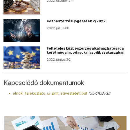
2022. október 24.
Közbeszerzési jogesetek 2/2022.
2022. július 06.
Feltételes közbeszerzés alkalmazhatósága
keretmegállapodások második szakaszában
2022. június 30.
Kapcsolódó dokumentumok
elnoki_tajekoztato_uj_pmt_egyeztetett.pdf
(357,168 KB)