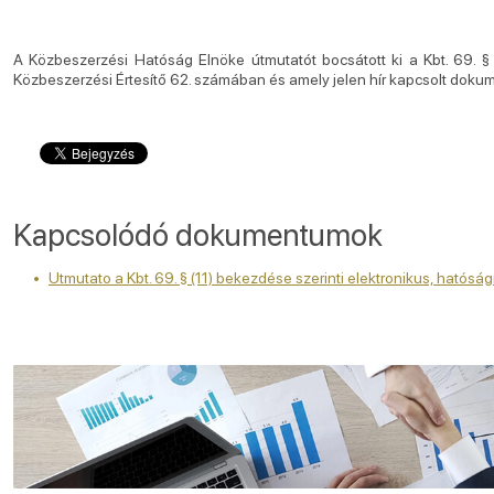
A Közbeszerzési Hatóság Elnöke útmutatót bocsátott ki a Kbt. 69. § (
Közbeszerzési Értesítő 62. számában és amely jelen hír kapcsolt dokum
Kapcsolódó dokumentumok
Utmutato a Kbt. 69. § (11) bekezdése szerinti elektronikus, hatóság