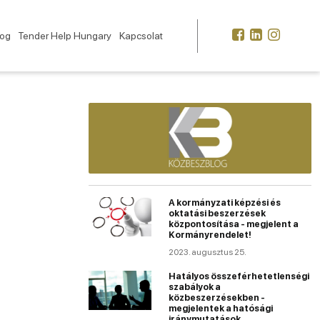
log
Tender Help Hungary
Kapcsolat
A kormányzati képzési és
oktatási beszerzések
központosítása - megjelent a
Kormányrendelet!
2023. augusztus 25.
Hatályos összeférhetetlenségi
szabályok a
közbeszerzésekben -
megjelentek a hatósági
iránymutatások