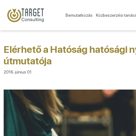
Bemutatkozás
Közbeszerzési tanác
Elérhető a Hatóság hatósági n
útmutatója
2016. június 01.