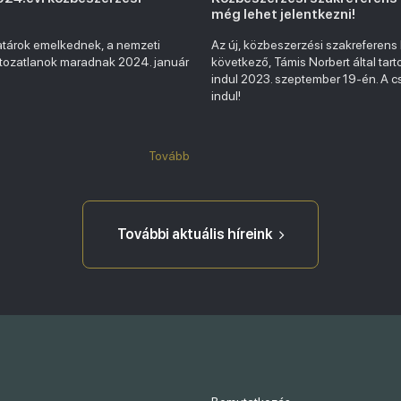
még lehet jelentkezni!
atárok emelkednek, a nemzeti
Az új, közbeszerzési szakreferens
ltozatlanok maradnak 2024. január
következő, Támis Norbert által tart
indul 2023. szeptember 19-én. A c
indul!
Tovább
További aktuális híreink