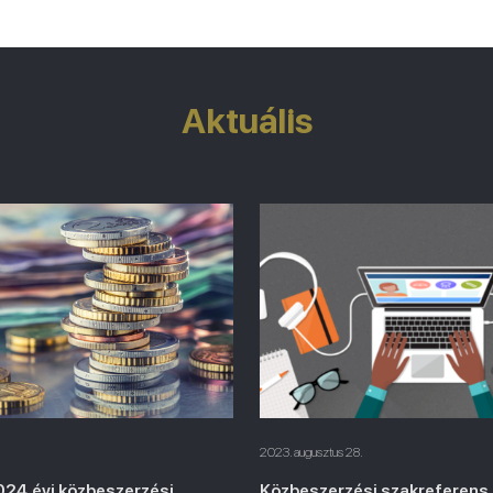
Aktuális
2023. augusztus 28.
024.évi közbeszerzési
Közbeszerzési szakreferens 