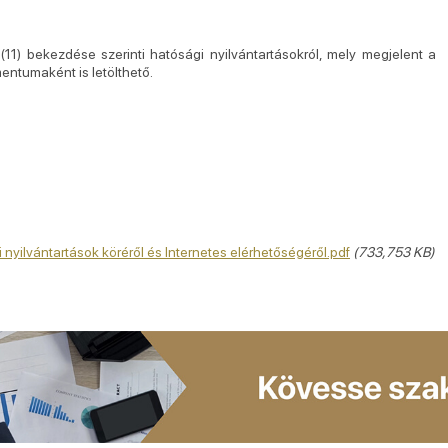
11) bekezdése szerinti hatósági nyilvántartásokról, mely megjelent a
entumaként is letölthető.
i nyilvántartások köréről és Internetes elérhetőségéről.pdf
(733,753 KB)