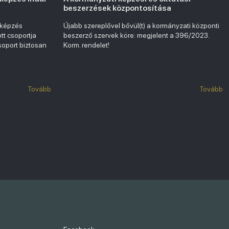
beszerzések központosítása
 képzés
Újabb szereplővel bővül(t) a kormányzati központi
ott csoportja
beszerző szervek köre: megjelent a 396/2023.
soport biztosan
Korm. rendelet!
Tovább
Tovább