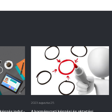
2023. augusztus 25.
képzés indul -
A kormányzati képzési és oktatási