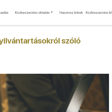
sadás
Közbeszerzési oktatás
Hasznos linkek
Közbeszerzési b
yilvántartásokról szóló