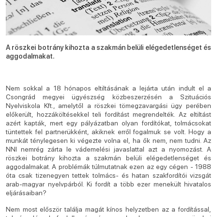
A röszkei botrány kihozta a szakmán belüli elégedetlenséget és
aggodalmakat.
Nem sokkal a 18 hónapos eltiltásának a lejárta után indult el a
Csongrád megyei ügyészség közbeszerzésén a Szituációs
Nyelviskola Kft., amelytől a röszkei tömegzavargási ügy perében
előkerült, hozzáköltésekkel teli fordítást megrendelték. Az eltiltást
azért kapták, mert egy pályázatban olyan fordítókat, tolmácsokat
tüntettek fel partnerükként, akiknek erről fogalmuk se volt. Hogy a
munkát ténylegesen ki végezte volna el, ha ők nem, nem tudni. Az
NNI nemrég zárta le vádemelési javaslattal azt a nyomozást. A
röszkei botrány kihozta a szakmán belüli elégedetlenséget és
aggodalmakat. A problémák túlmutatnak ezen az egy cégen - 1988
óta csak tizenegyen tettek tolmács- és hatan szakfordítói vizsgát
arab-magyar nyelvpárból. Ki fordít a több ezer menekült hivatalos
eljárásaiban?
Nem most először találja magát kínos helyzetben az a fordítással,