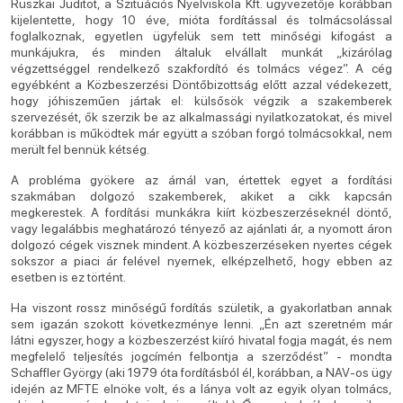
Ruszkai Juditot, a Szituációs Nyelviskola Kft. ügyvezetője korábban
kijelentette, hogy 10 éve, mióta fordítással és tolmácsolással
foglalkoznak, egyetlen ügyfelük sem tett minőségi kifogást a
munkájukra, és minden általuk elvállalt munkát „kizárólag
végzettséggel rendelkező szakfordító és tolmács végez”. A cég
egyébként a Közbeszerzési Döntőbizottság előtt azzal védekezett,
hogy jóhiszeműen jártak el: külsősök végzik a szakemberek
szervezését, ők szerzik be az alkalmassági nyilatkozatokat, és mivel
korábban is működtek már együtt a szóban forgó tolmácsokkal, nem
merült fel bennük kétség.
A probléma gyökere az árnál van, értettek egyet a fordítási
szakmában dolgozó szakemberek, akiket a cikk kapcsán
megkerestek. A fordítási munkákra kiírt közbeszerzéseknél döntő,
vagy legalábbis meghatározó tényező az ajánlati ár, a nyomott áron
dolgozó cégek visznek mindent. A közbeszerzéseken nyertes cégek
sokszor a piaci ár felével nyernek, elképzelhető, hogy ebben az
esetben is ez történt.
Ha viszont rossz minőségű fordítás születik, a gyakorlatban annak
sem igazán szokott következménye lenni. „Én azt szeretném már
látni egyszer, hogy a közbeszerzést kiíró hivatal fogja magát, és nem
megfelelő teljesítés jogcímén felbontja a szerződést” - mondta
Schaffler György (aki 1979 óta fordításból él, korábban, a NAV-os ügy
idején az MFTE elnöke volt, és a lánya volt az egyik olyan tolmács,