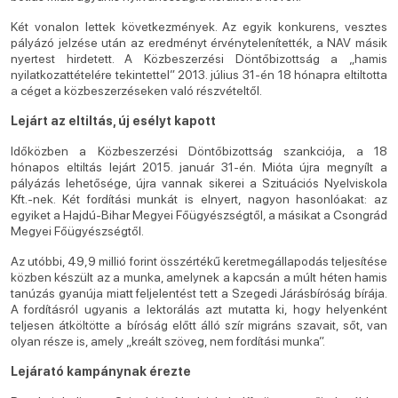
Két vonalon lettek következmények. Az egyik konkurens, vesztes
pályázó jelzése után az eredményt érvénytelenítették, a NAV másik
nyertest hirdetett. A Közbeszerzési Döntőbizottság a „hamis
nyilatkozattételére tekintettel” 2013. július 31-én 18 hónapra eltiltotta
a céget a közbeszerzéseken való részvételtől.
Lejárt az eltiltás, új esélyt kapott
Időközben a Közbeszerzési Döntőbizottság szankciója, a 18
hónapos eltiltás lejárt 2015. január 31-én. Mióta újra megnyílt a
pályázás lehetősége, újra vannak sikerei a Szituációs Nyelviskola
Kft.-nek. Két fordítási munkát is elnyert, nagyon hasonlóakat: az
egyiket a Hajdú-Bihar Megyei Főügyészségtől, a másikat a Csongrád
Megyei Főügyészségtől.
Az utóbbi, 49,9 millió forint összértékű keretmegállapodás teljesítése
közben készült az a munka, amelynek a kapcsán a múlt héten hamis
tanúzás gyanúja miatt feljelentést tett a Szegedi Járásbíróság bírája.
A fordításról ugyanis a lektorálás azt mutatta ki, hogy helyenként
teljesen átköltötte a bíróság előtt álló szír migráns szavait, sőt, van
olyan része is, amely „kreált szöveg, nem fordítási munka”.
Lejárató kampánynak érezte