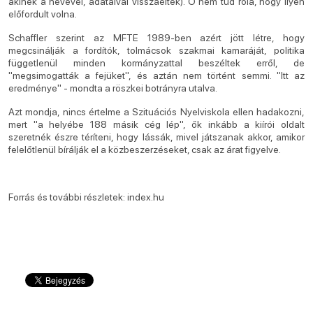
akinek a nevével, adataival visszaéltek). Ő nem tud róla, hogy ilyen
előfordult volna.
Schaffler szerint az MFTE 1989-ben azért jött létre, hogy
megcsinálják a fordítók, tolmácsok szakmai kamaráját, politika
függetlenül minden kormányzattal beszéltek erről, de
"megsimogatták a fejüket", és aztán nem történt semmi. "Itt az
eredménye" - mondta a röszkei botrányra utalva.
Azt mondja, nincs értelme a Szituációs Nyelviskola ellen hadakozni,
mert "a helyébe 188 másik cég lép", ők inkább a kiírói oldalt
szeretnék észre téríteni, hogy lássák, mivel játszanak akkor, amikor
felelőtlenül bírálják el a közbeszerzéseket, csak az árat figyelve.
Forrás és további részletek: index.hu