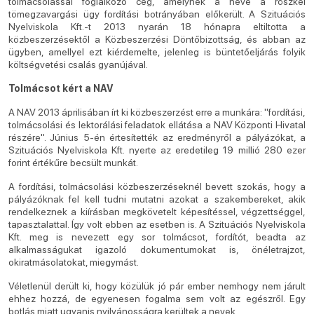
tolmácsolással foglalkozó cég, amelynek a neve a röszkei
tömegzavargási ügy fordítási botrányában előkerült. A Szituációs
Nyelviskola Kft.-t 2013 nyarán 18 hónapra eltiltotta a
közbeszerzésektől a Közbeszerzési Döntőbizottság, és abban az
ügyben, amellyel ezt kiérdemelte, jelenleg is büntetőeljárás folyik
költségvetési csalás gyanújával.
Tolmácsot kért a NAV
A NAV 2013 áprilisában írt ki közbeszerzést erre a munkára: "fordítási,
tolmácsolási és lektorálási feladatok ellátása a NAV Központi Hivatal
részére". Június 5-én értesítették az eredményről a pályázókat, a
Szituációs Nyelviskola Kft. nyerte az eredetileg 19 millió 280 ezer
forint értékűre becsült munkát.
A fordítási, tolmácsolási közbeszerzéseknél bevett szokás, hogy a
pályázóknak fel kell tudni mutatni azokat a szakembereket, akik
rendelkeznek a kiírásban megkövetelt képesítéssel, végzettséggel,
tapasztalattal. Így volt ebben az esetben is. A Szituációs Nyelviskola
Kft. meg is nevezett egy sor tolmácsot, fordítót, beadta az
alkalmasságukat igazoló dokumentumokat is, önéletrajzot,
okiratmásolatokat, miegymást.
Véletlenül derült ki, hogy közülük jó pár ember nemhogy nem járult
ehhez hozzá, de egyenesen fogalma sem volt az egészről. Egy
botlás miatt ugyanis nyilvánosságra kerültek a nevek.