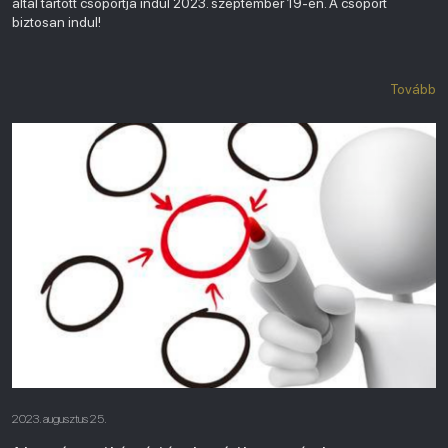
által tartott csoportja indul 2023. szeptember 19-én. A csoport
biztosan indul!
Tovább
2023. augusztus 25.