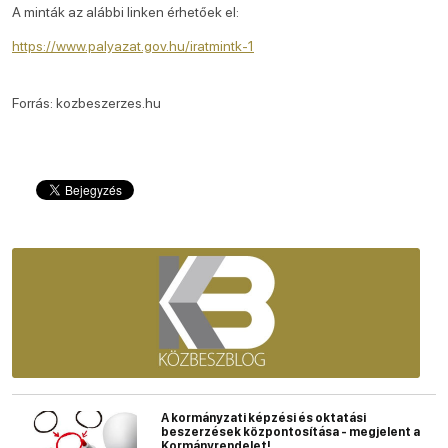
A minták az alábbi linken érhetőek el:
https://www.palyazat.gov.hu/iratmintk-1
Forrás: kozbeszerzes.hu
A kormányzati képzési és oktatási
beszerzések központosítása - megjelent a
Kormányrendelet!