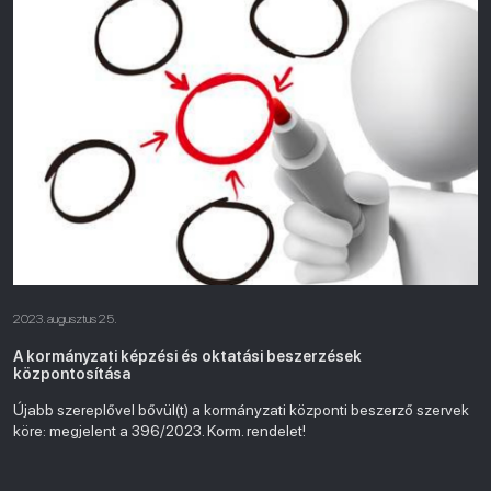
2023. augusztus 25.
A kormányzati képzési és oktatási beszerzések
központosítása
Újabb szereplővel bővül(t) a kormányzati központi beszerző szervek
köre: megjelent a 396/2023. Korm. rendelet!