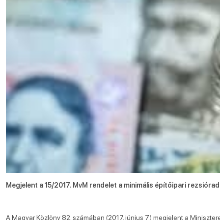
Megjelent a 15/2017. MvM rendelet a minimális építőipari rezsióradí
A Magyar Közlöny 82. számában (2017. június 7.) megjelent a Minisztere