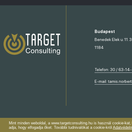
Budapest
Benedek Elek u. 11. 3
1184
Telefon:
30 / 63-14
E-mail:
tamis.norber
2022 ©
Mint minden weboldal, a www.targetconsulting.hu is használ cookie-kat
adja, hogy elfogadja őket. További tudnivalókat a cookie-król
Adatvédelm