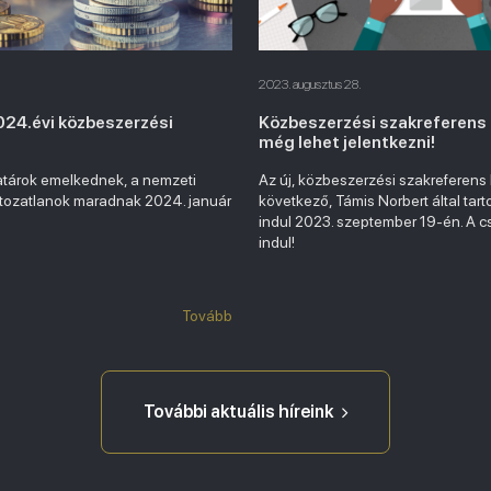
2023. augusztus 28.
024.évi közbeszerzési
Közbeszerzési szakreferens 
még lehet jelentkezni!
atárok emelkednek, a nemzeti
Az új, közbeszerzési szakreferens
ltozatlanok maradnak 2024. január
következő, Támis Norbert által tart
indul 2023. szeptember 19-én. A c
indul!
Tovább
További aktuális híreink