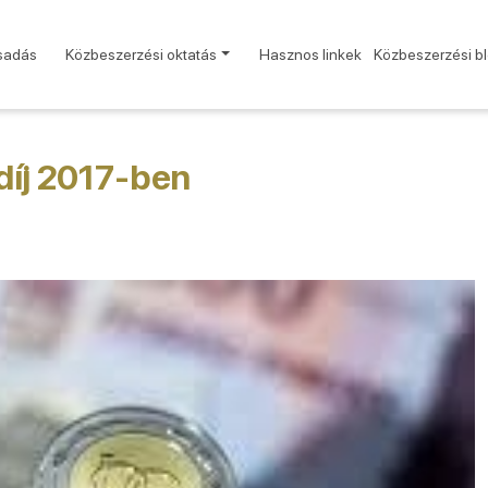
sadás
Közbeszerzési oktatás
Hasznos linkek
Közbeszerzési b
adíj 2017-ben