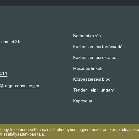
Bemutatkozás
. emelet 35.
Közbeszerzési tanácsadás
Közbeszerzési oktatás
Hasznos linkek
-014
Közbeszerzési blog
t@targetconsulting.hu
Tender Help Hungary
Kapcsolat
 Target Consulting Kft.
Adatvédelem
-
Jogi nyilatkozat
-
Oldalinformációk
, hogy kellemesebb felhasználói élményben legyen része, amikor az oldalunk
i szabályzatunkban
talál.