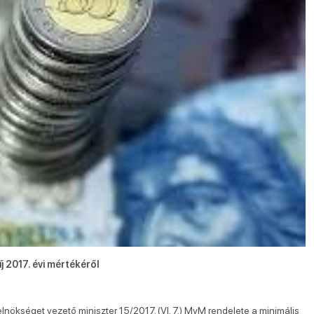
j 2017. évi mértékéről
lnökséget vezető miniszter 15/2017. (VI. 7.) MvM rendelete a minimális