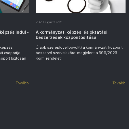
2023. augusztus 25.
képzés indul -
A kormányzati képzési és oktatási
beszerzések központosítása
 képzés
Újabb szereplővel bővül(t) a kormányzati központi
ott csoportja
beszerző szervek köre: megjelent a 396/2023.
soport biztosan
Korm. rendelet!
Tovább
Tovább