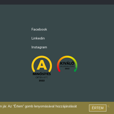
Facebook
Linkedin
Instagram
on jár. Az “Értem” gomb lenyomásával hozzájárulását
ÉRTEM