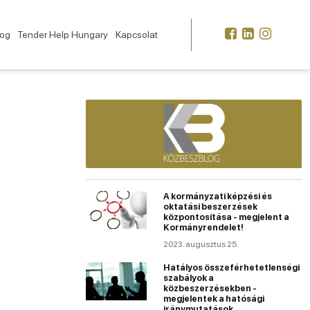
log
Tender Help Hungary
Kapcsolat
A kormányzati képzési és
oktatási beszerzések
központosítása - megjelent a
Kormányrendelet!
2023. augusztus 25.
Hatályos összeférhetetlenségi
szabályok a
közbeszerzésekben -
megjelentek a hatósági
iránymutatások