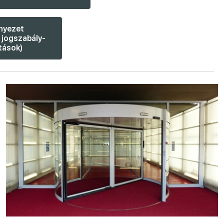
nyezet
 jogszabály-
tások)