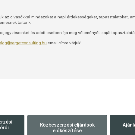
zuk az olvasókkal mindazokat a napi érdekességeket, tapasztalatokat, 
demesnek tartunk.
jegyzéseinket és adott esetben írja meg véleményét, saját tapasztalatát 
log@targetconsulting.hu
email címre várjuk!
erzési
Közbeszerzési eljárások
Ajánl
érői
előkészítése