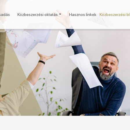
sadás
Közbeszerzési oktatás
Hasznos linkek
Közbeszerzési b