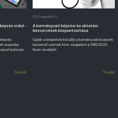
2023. augusztus 25.
képzés indul -
A kormányzati képzési és oktatási
beszerzések központosítása
 képzés
Újabb szereplővel bővül(t) a kormányzati központi
ott csoportja
beszerző szervek köre: megjelent a 396/2023.
soport biztosan
Korm. rendelet!
Tovább
Tovább