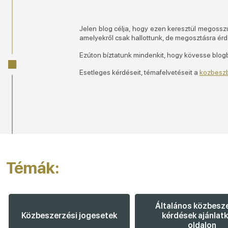
Jelen blog célja, hogy ezen keresztül megoss
amelyekről csak hallottunk, de megosztásra ér
Ezúton bíztatunk mindenkit, hogy kövesse blogbe
Esetleges kérdéseit, témafelvetéseit a
kozbeszb
Témák:
Általános közbesz
Közbeszerzési jogesetek
kérdések ajánlatk
oldalon