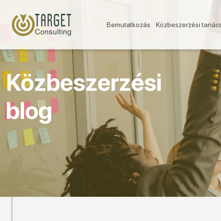
Bemutatkozás
Közbeszerzési tanác
Közbeszerzési
blog