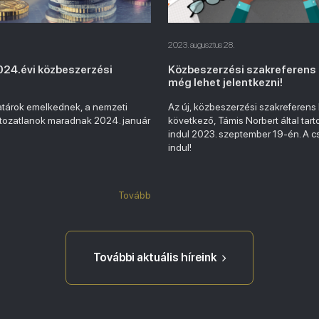
2023. augusztus 28.
024.évi közbeszerzési
Közbeszerzési szakreferens 
még lehet jelentkezni!
atárok emelkednek, a nemzeti
Az új, közbeszerzési szakreferens
ltozatlanok maradnak 2024. január
következő, Támis Norbert által tart
indul 2023. szeptember 19-én. A c
indul!
Tovább
További aktuális híreink